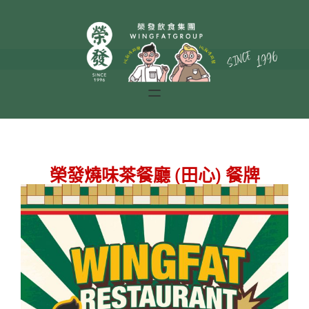
榮發燒味茶餐廳 (田心) 餐牌